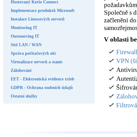
Hostovaný Kerio Connect
požadavkům
Implementace produktů Microsoft
Společně s d
začlenění do
Instalace Linuxových serverů
samozřejmost
Monitoring IT
IT
Outsourcing IT
V oblasti b
Sítě LAN / WAN
Firewal
Správa počítačových sítí
VPN (ši
Virtualizace serverů a stanic
Antivir
Zálohování
Autenti
EET - Elektronická evidence tržeb
Šifrová
GDPR - Ochrana osobních údajů
Zálohov
Ostatní služby
Filtro