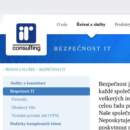
O nás
Řešení a služby
Produkt
BEZPEČNOST IT
>
ŘEŠENÍ A SLUŽBY
>
BEZPEČNOST IT
Bezpečnost j
Audity a konzultace
každé společ
Bezpečnost IT
veškerých in
Firewally
celou řadu p
Obsahový filtr
Naše společn
Virtuální privátní sítě (VPN)
Neposkytuje
Dodávky komplexních řešení
poskytnout n