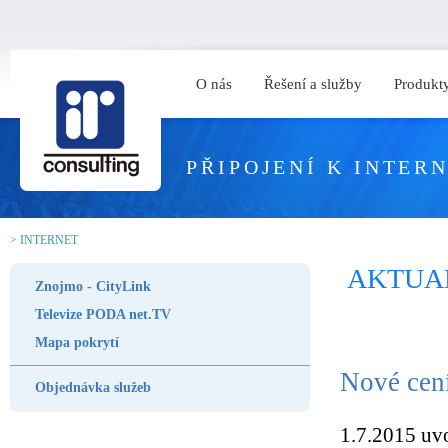
O nás
Řešení a služby
Produkty
PŘIPOJENÍ K INTER
>
INTERNET
AKTUA
Znojmo - CityLink
Televize PODA net.TV
Mapa pokrytí
Nové cení
Objednávka služeb
1.7.2015 uvo