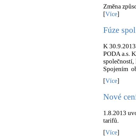
Změna způso
[
Více
]
Fúze spol
K 30.9.2013 
PODA a.s. K 
společností,
Spojením obo
[
Více
]
Nové cení
1.8.2013 uvo
tarifů.
[
Více
]