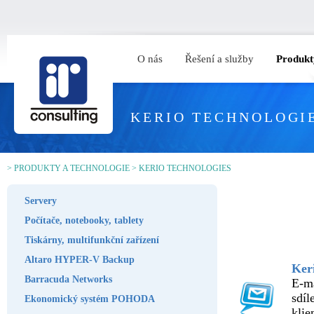
O nás
Řešení a služby
Produkt
KERIO TECHNOLOGI
>
PRODUKTY A TECHNOLOGIE
>
KERIO TECHNOLOGIES
Servery
Počítače, notebooky, tablety
Tiskárny, multifunkční zařízení
Altaro HYPER-V Backup
Ker
Barracuda Networks
E-ma
sdíl
Ekonomický systém POHODA
klie