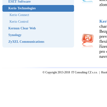
ESET Software
zlom
Kerio Technologies
Kerio Connect
Ker
Kerio Control
IT
char
Kernun Clear Web
Bezp
Synology
prev
flex
ZyXEL Communications
říze
pro 
navr
© Copyright 2013-2018 IT Consulting CZ s.r.o. | Hus