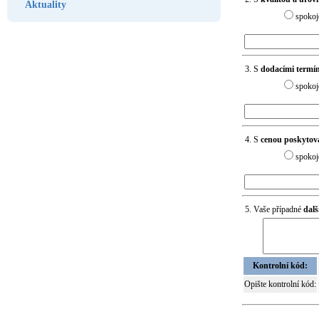
Aktuality
spokoj
IT
3. S
dodacími termí
spokoj
4. S
cenou poskytov
spokoj
5. Vaše případné
dalš
Kontrolní kód:
Opište kontrolní kód: