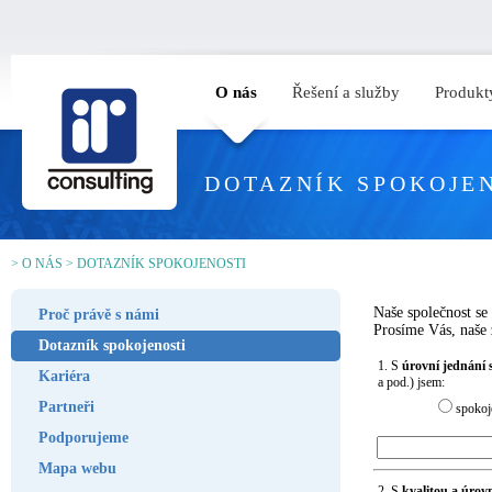
O nás
Řešení a služby
Produkt
DOTAZNÍK SPOKOJE
>
O NÁS
>
DOTAZNÍK SPOKOJENOSTI
Naše společnost se
Proč právě s námi
Prosíme Vás, naše 
Dotazník spokojenosti
1. S
úrovní jednání 
Kariéra
a pod.) jsem:
Partneři
spokoj
Podporujeme
Mapa webu
2. S
kvalitou a úrov